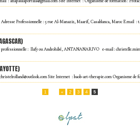
.mail : anapaulaportilla@gmail.com Site Internet : Organisme de formation : Profac
 Professionnelle : 5 rue Al-Manaziz, Maarif, Casablanca, Maroc E.mail : t.h
AGASCAR)
ssionnelle : Ilafy ou Androhibé, ANTANANARIVO e-mail : christelle.mimau
MAYOTTE)
: christelrolland@outlook.com Site Internet : baob-art-therapie.com Organisme de
1
...
«
2
3
4
5