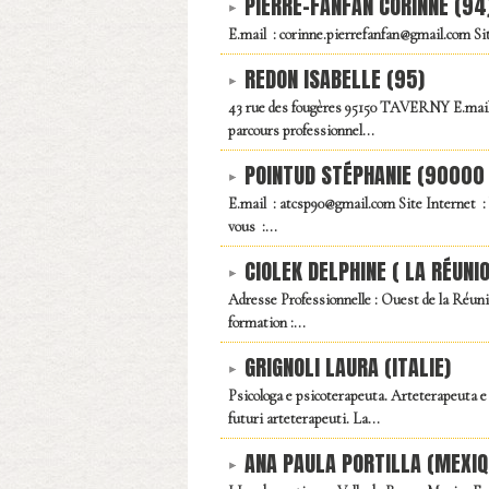
PIERRE-FANFAN CORINNE (94
E.mail : corinne.pierrefanfan@gmail.com Sit
REDON ISABELLE (95)
43 rue des fougères 95150 TAVERNY E.mail :
parcours professionnel...
POINTUD STÉPHANIE (90000
E.mail : atcsp90@gmail.com Site Internet
vous :...
CIOLEK DELPHINE ( LA RÉUNI
Adresse Professionnelle : Ouest de la Réun
formation :...
GRIGNOLI LAURA (ITALIE)
Psicologa e psicoterapeuta. Arteterapeuta e
futuri arteterapeuti. La...
ANA PAULA PORTILLA (MEXIQ