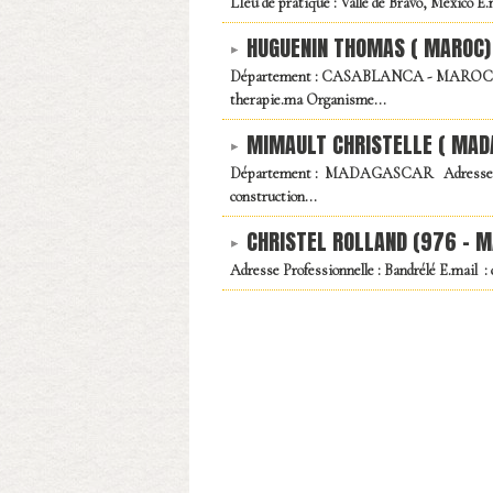
LIeu de pratique : Valle de Bravo, Mexico E
HUGUENIN THOMAS ( MAROC)
Département : CASABLANCA - MAROC Adresse
therapie.ma Organisme...
MIMAULT CHRISTELLE ( MAD
Département : MADAGASCAR Adresse profe
construction...
CHRISTEL ROLLAND (976 - 
Adresse Professionnelle : Bandrélé E.mail 