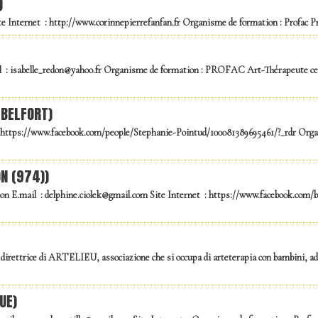
)
e Internet : http://www.corinnepierrefanfan.fr Organisme de formation : Profac Pr
 isabelle_redon@yahoo.fr Organisme de formation : PROFAC Art-Thérapeute certif
 BELFORT)
 : https://www.facebook.com/people/Stephanie-Pointud/100081389695461/?_rdr Or
ON (974))
ion E.mail : delphine.ciolek@gmail.com Site Internet : https://www.facebook.com/b
 direttrice di ARTELIEU, associazione che si occupa di arteterapia con bambini, ado
UE)