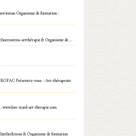
raveirman Organisme de formation :
elineroutens-artthérapie.fr Organisme de...
: PROFAC Présentez-vous : Art-thérapeute
www.lore-izard-art-therapie.com
.latelierkiyose.fr Organisme de formation