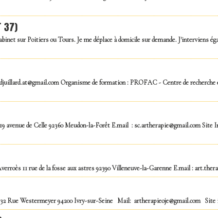
T 37)
cabinet sur Poitiers ou Tours. Je me déplace à domicile sur demande. J'interviens é
idjuillard.at@gmail.com Organisme de formation : PROFAC - Centre de recherche e
19 avenue de Celle 92360 Meudon-la-Forêt E.mail : sc.artherapie@gmail.com Site In
erroès 11 rue de la fosse aux astres 92390 Villeneuve-la-Garenne E.mail : art.ther
: 32 Rue Westermeyer 94200 Ivry-sur-Seine Mail: artherapieoje@gmail.com Site i