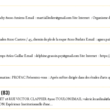
enchy 80000 Amiens E.mail : martial.bedier@gmail.com Site Internet : Organisme
Laden 81100 Castres / 45, chemin du plo de la roque 81100 Burlats E.mail : agnes.pa
mps 81600 Gaillac E.mail : delphine.grassin.psy@gmail.com Site Internet : http
mation : PROFAC Présentez-vous : Après m'être dirigée dans des études d'arts appl
 (83)
18 RUE VICTOR CLAPPIER 83000 TOULON EMAIL: valerie.lecardinal@l
érience Institutionnelle d'une...