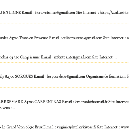
N LIGNE E.mail : flora.veirman@gmail.com Site Internet : https://zcal.co/flo
vandes 83720 Trans en Provence E.mail : celineroutens@gmail.com Site Internet : c
nebas 83 320 Carqeiranne E.mail : mfontes.atc@gmail.com Site Internet ...
ntilly 84700 SORGUES E.mail : lespace.de.je@gmail.com Organisme de formation 
RRE SEMARD 84200 CARPENTRAS E.mail : lore.izard@hotmail.fr Site Internet : 
vous :...
10 Le Grand Vron 86510 Brux E.mail : virginie@latelierkiyose.fr Site Internet : www