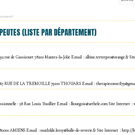
partement)
PEUTES (LISTE PAR DÉPARTEMENT)
92 rue de Gassicourt 78200 Mantes-la-Jolie E.mail : albine.tertrepro@orange.fr Sit
e : 67 RUE DE LA TREMOILLE 79100 THOUARS E.mail : therapieconseil79@gmail.c
ionnelle : 38 Rue Louis Thuillier E.mail : lbourgois@arthele.com Site Internet 
80000 AMIENS E.mail : mathilde.leroy@bulle-de-reverie.fr Site Internet : http://b